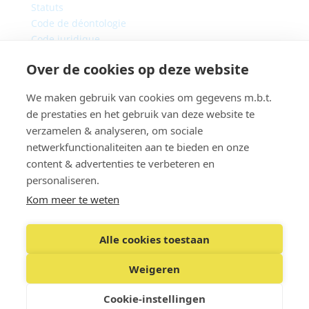
Statuts
Code de déontologie
Code juridique
Protection des données
Over de cookies op deze website
Contact
We maken gebruik van cookies om gegevens m.b.t.
de prestaties en het gebruik van deze website te
verzamelen & analyseren, om sociale
netwerkfunctionaliteiten aan te bieden en onze
content & advertenties te verbeteren en
personaliseren.
Site web par
Kom meer te weten
Alle cookies toestaan
Weigeren
Cookie-instellingen