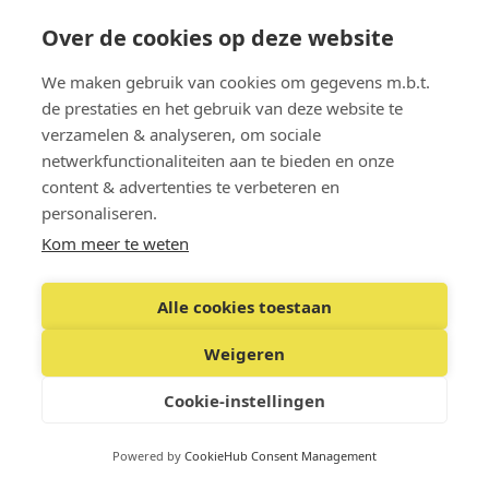
sera convoquée qui pourra décider, quel que soit le
Over de cookies op deze website
nombre de membres présents. Cette deuxième
We maken gebruik van cookies om gegevens m.b.t.
réunion peut avoir lieu au plus tôt quinze jours
de prestaties en het gebruik van deze website te
après la première réunion.
verzamelen & analyseren, om sociale
netwerkfunctionaliteiten aan te bieden en onze
Article 16: Assemblée Générale
content & advertenties te verbeteren en
écrite
personaliseren.
Les membres ayant le droit de vote peuvent adopter
Kom meer te weten
par écrit et à l’unanimité toutes les résolutions qui
relèvent de la compétence de l’assemblée générale, à
Alle cookies toestaan
l’exception de celles qui doivent être adoptées par
acte authentique ou d’une modification des statuts.
Weigeren
Dans ce cas, les formalités de convocation ne doivent
pas être accomplies. Les membres du conseil
Cookie-instellingen
d’administration, le cas échéant, le commissaire aux
comptes, ainsi que les membres adhérents, peuvent
Powered by
CookieHub Consent Management
prendre connaissance de ces résolutions à leur