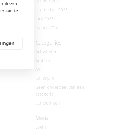
oktober 2025
ruik van
september 2025
en aan te
juni 2025
maart 2025
Categories
llingen
Activiteiten
Andere
AV
Colloquia
Geen onderdeel van een
categorie
Opleidingen
Meta
Login