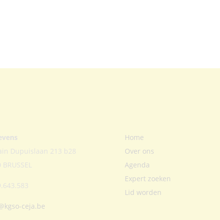
evens
Home
ain Dupuislaan 213 b28
Over ons
0 BRUSSEL
Agenda
Expert zoeken
.643.583
Lid worden
@kgso-ceja.be