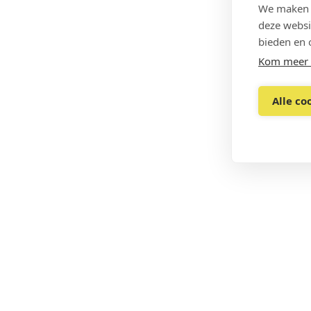
We maken g
deze websi
bieden en 
Kom meer 
Alle co