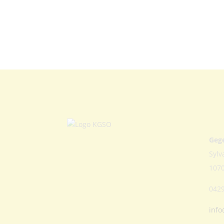
Geg
Sylv
107
0429
info