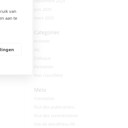
septembre 2025
juin 2025
ruik van
en aan te
mars 2025
Categories
Activités
llingen
AG
Colloque
Formation
Non classifié(e)
Meta
Connexion
Flux des publications
Flux des commentaires
Site de WordPress-FR