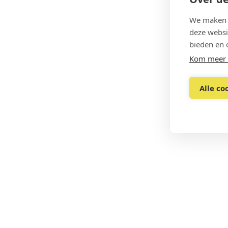
We maken g
deze websi
bieden en 
Kom meer 
Alle co