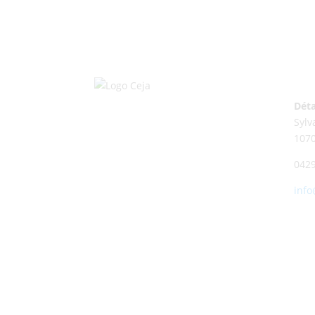
Déta
Sylv
107
0429
info